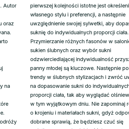
. Autor
pierwszej kolejności istotne jest określen
własnego stylu i preferencji, a następnie
u oraz
uwzględnienie swojej sylwetki, aby dop
wana.
suknię do indywidualnych proporcji ciała.
arto
Przymierzanie różnych fasonów w saloni
sukien ślubnych oraz wybór sukni
odzwierciedlającej indywidualność przysz
uj
panny młodej są kluczowe. Następnie po
trendy w ślubnych stylizacjach i zwróć 
y na
na dopasowanie sukni do indywidualnyc
proporcji ciała, tak aby wyglądać olśnie
tóre
w tym wyjątkowym dniu. Nie zapominaj 
e.
o krojeniu i materiałach sukni, gdyż odp
podróży
dobrane sprawią, że będziesz czuć się