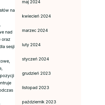
maj 2024
ysłów na
kwiecień 2024
.
marzec 2024
we nad
e oraz
luty 2024
la sesji
styczeń 2024
towe,
e,
grudzień 2023
pozycji
ntruje
listopad 2023
podczas
październik 2023
z