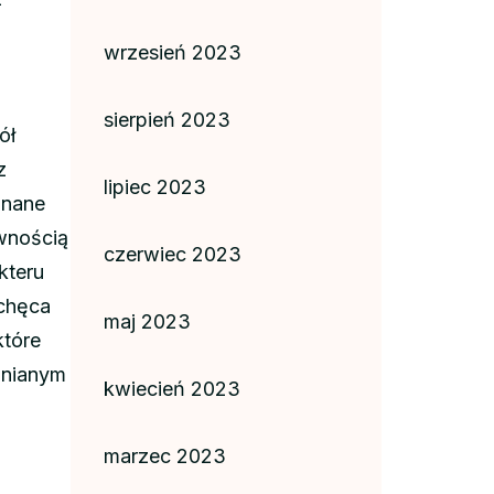
wrzesień 2023
.
sierpień 2023
ół
z
lipiec 2023
onane
ewnością
czerwiec 2023
kteru
achęca
maj 2023
które
mnianym
kwiecień 2023
marzec 2023