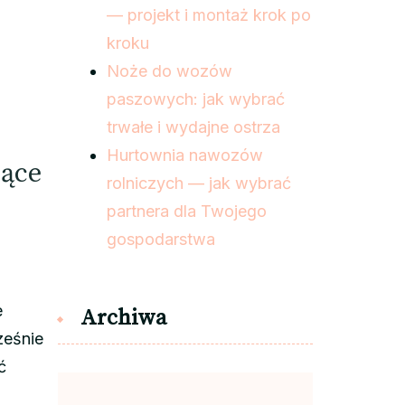
— projekt i montaż krok po
kroku
Noże do wozów
paszowych: jak wybrać
trwałe i wydajne ostrza
Hurtownia nawozów
zące
rolniczych — jak wybrać
partnera dla Twojego
gospodarstwa
e
Archiwa
ześnie
ć