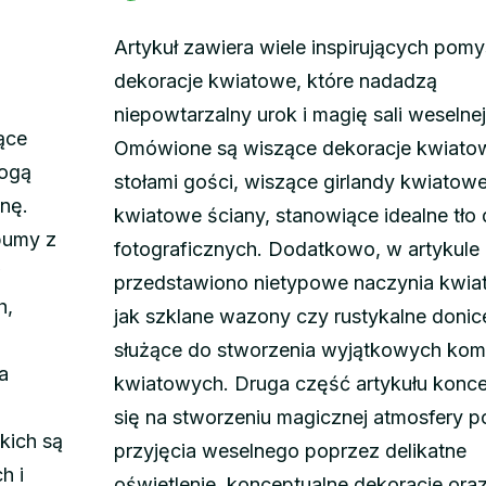
Artykuł zawiera wiele inspirujących pom
dekoracje kwiatowe, które nadadzą
niepowtarzalny urok i magię sali weselnej
ące
Omówione są wiszące dekoracje kwiato
mogą
stołami gości, wiszące girlandy kwiatow
inę.
kwiatowe ściany, stanowiące idealne tło d
bumy z
fotograficznych. Dodatkowo, w artykule
w
przedstawiono nietypowe naczynia kwia
h,
jak szklane wazony czy rustykalne donic
służące do stworzenia wyjątkowych kom
a
kwiatowych. Druga część artykułu konce
się na stworzeniu magicznej atmosfery 
kich są
przyjęcia weselnego poprzez delikatne
h i
oświetlenie, konceptualne dekoracje ora