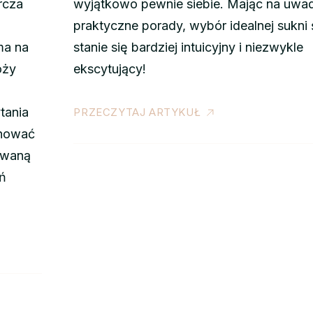
rcza
wyjątkowo pewnie siebie. Mając na uwa
praktyczne porady, wybór idealnej sukni 
ma na
stanie się bardziej intuicyjny i niezwykle
óży
ekscytujący!
tania
PRZECZYTAJ ARTYKUŁ
anować
owaną
eń