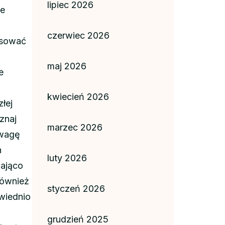
lipiec 2026
ie
czerwiec 2026
asować
maj 2026
e
kwiecień 2026
łej
znaj
marzec 2026
uwagę
h
luty 2026
wająco
również
styczeń 2026
owiednio
grudzień 2025