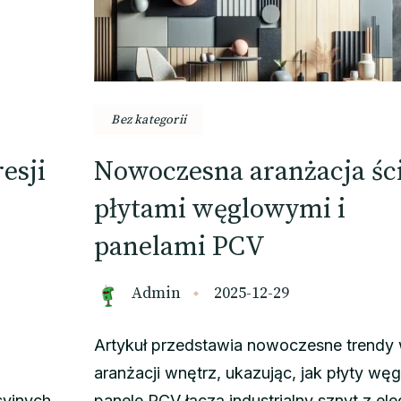
Bez kategorii
esji
Nowoczesna aranżacja śc
płytami węglowymi i
panelami PCV
Admin
2025-12-29
Artykuł przedstawia nowoczesne trendy
aranżacji wnętrz, ukazując, jak płyty węg
syjnych
panele PCV łączą industrialny sznyt z el