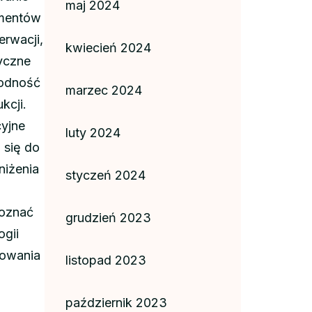
maj 2024
ementów
rwacji,
kwiecień 2024
yczne
wodność
marzec 2024
kcji.
yjne
luty 2024
 się do
niżenia
styczeń 2024
poznać
grudzień 2023
ogii
nowania
listopad 2023
październik 2023