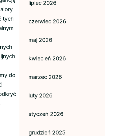
lipiec 2026
alory
ć tych
czerwiec 2026
ealnym
maj 2026
znych
ijnych
kwiecień 2026
amy do
marzec 2026
ć
 odkryć
luty 2026
.
styczeń 2026
grudzień 2025