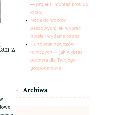
— projekt i montaż krok po
kroku
Noże do wozów
paszowych: jak wybrać
trwałe i wydajne ostrza
Hurtownia nawozów
ian z
rolniczych — jak wybrać
partnera dla Twojego
gospodarstwa
Archiwa
 w
lowe i
egancją