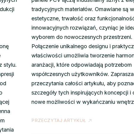
dukcji
tradycyjnych materiałów. Omawiane są w
estetyczne, trwałość oraz funkcjonalnoś
innowacyjnych rozwiązań, czyniąc je id
wyborem do nowoczesnych przestrzeni.
ronę
Połączenie unikalnego designu i praktyc
e
właściwości umożliwia tworzenie harmon
 stylu.
aranżacji, które odpowiadają potrzebom
presji
współczesnych użytkowników. Zaprasz
 od
przeczytania całości artykułu, aby pozna
o
szczegóły tych inspirujących koncepcji i
ącej
nowe możliwości w wykańczaniu wnętrz
ienna
em
PRZECZYTAJ ARTYKUŁ
ytania