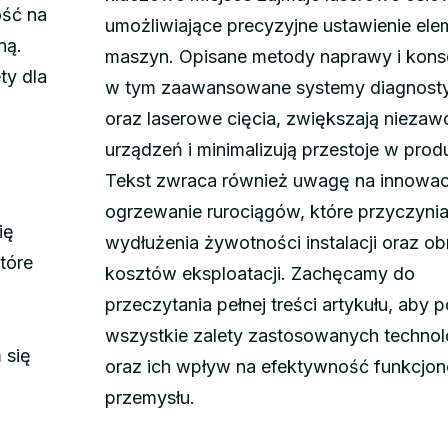
ość na
umożliwiające precyzyjne ustawienie el
ną.
maszyn. Opisane metody naprawy i konse
ty dla
w tym zaawansowane systemy diagnost
oraz laserowe cięcia, zwiększają nieza
urządzeń i minimalizują przestoje w produ
Tekst zwraca również uwagę na innowac
ogrzewanie rurociągów, które przyczynia
ię
wydłużenia żywotności instalacji oraz ob
tóre
kosztów eksploatacji. Zachęcamy do
przeczytania pełnej treści artykułu, aby 
wszystkie zalety zastosowanych technol
 się
oraz ich wpływ na efektywność funkcjo
przemysłu.