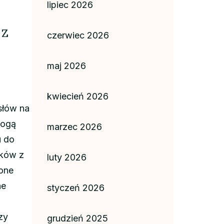
lipiec 2026
 z
czerwiec 2026
maj 2026
kwiecień 2026
słów na
mogą
marzec 2026
u do
ików z
luty 2026
one
ne
styczeń 2026
zy
grudzień 2025