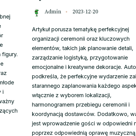
Admin
2023-12-20
ubnej
e
Artykuł porusza tematykę perfekcyjnej
ór
organizacji ceremonii oraz kluczowych
ie
elementów, takich jak planowanie detali,
figury.
zarządzanie logistyką, przygotowanie
je
emocjonalne i kreatywne dekoracje. Auto
raz
podkreśla, że perfekcyjne wydarzenie za
 młode
starannego zaplanowania każdego aspek
 i
włącznie z wyborem lokalizacji,
 ważny
harmonogramem przebiegu ceremonii i
czących
koordynacją dostawców. Dodatkowo, w
jest wprowadzenie gości w odpowiedni n
poprzez odpowiednią oprawę muzyczną