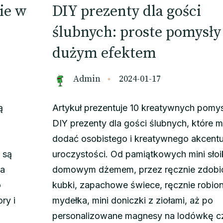
ie w
DIY prezenty dla gości
ślubnych: proste pomysły
dużym efektem
Admin
2024-01-17
ą
Artykuł prezentuje 10 kreatywnych pomy
DIY prezenty dla gości ślubnych, które 
dodać osobistego i kreatywnego akcent
 są
uroczystości. Od pamiątkowych mini sło
ka
domowym dżemem, przez ręcznie zdobi
o
kubki, zapachowe świece, ręcznie robio
ry i
mydełka, mini doniczki z ziołami, aż po
personalizowane magnesy na lodówkę c