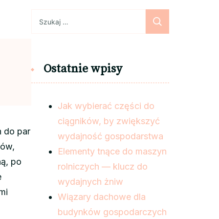
Szukaj:
Ostatnie wpisy
Jak wybierać części do
ciągników, by zwiększyć
 do par
wydajność gospodarstwa
tów,
Elementy tnące do maszyn
ną, po
rolniczych — klucz do
e
wydajnych żniw
mi
Wiązary dachowe dla
budynków gospodarczych