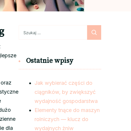
g
Szukaj:
z
jlepsze
Ostatnie wpisy
 oraz
Jak wybierać części do
istyczne
ciągników, by zwiększyć
e
wydajność gospodarstwa
 dużo
Elementy tnące do maszyn
dzienne
rolniczych — klucz do
e dla
wydajnych żniw