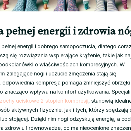
 pełnej energii i zdrowia nó
pełnej energii i dobrego samopoczucia, dlatego cora
zą się rozwiązania wspierające krążenie, takie jak na
 podkolanówki o właściwościach kompresyjnych. W
m zalegające nogi i uczucie zmęczenia stają się
odpowiednia kompresja pomaga zmniejszyć obrzęki
co znacząco wpływa na komfort użytkowania. Specjal
zochy uciskowe 2 stopień kompresji
, stanowią idealn
sób aktywnych fizycznie, jak i tych, którzy spędzają
lub stojącej. Dzięki nim nogi odzyskują energię, a co
ca zdrowiu i równowadze, co ma nieocenione znaczeni