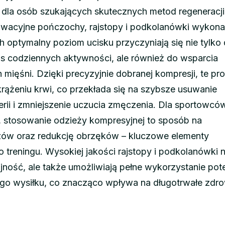
 i dla osób szukających skutecznych metod regeneracj
owacyjne pończochy, rajstopy i podkolanówki wykona
 optymalny poziom ucisku przyczyniają się nie tylko
 codziennych aktywności, ale również do wsparcia
mięśni. Dzięki precyzyjnie dobranej kompresji, te pr
ążeniu krwi, co przekłada się na szybsze usuwanie
ii i zmniejszenie uczucia zmęczenia. Dla sportowcó
, stosowanie odzieży kompresyjnej to sposób na
zów oraz redukcję obrzęków – kluczowe elementy
 treningu. Wysokiej jakości rajstopy i podkolanówki n
jność, ale także umożliwiają pełne wykorzystanie pot
o wysiłku, co znacząco wpływa na długotrwałe zdro