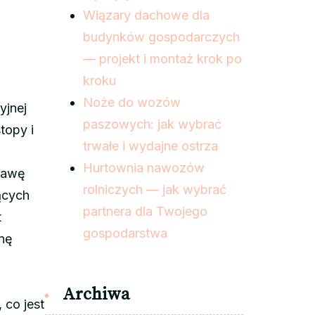
Wiązary dachowe dla
,
budynków gospodarczych
— projekt i montaż krok po
kroku
Noże do wozów
yjnej
paszowych: jak wybrać
topy i
trwałe i wydajne ostrza
Hurtownia nawozów
rawę
rolniczych — jak wybrać
ących
partnera dla Twojego
t
gospodarstwa
onę
Archiwa
 co jest