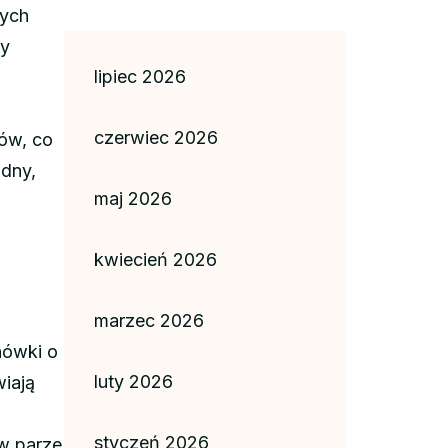
nych
ty
lipiec 2026
,
czerwiec 2026
tów, co
odny,
maj 2026
kwiecień 2026
marzec 2026
nówki o
luty 2026
iają
styczeń 2026
 w parze