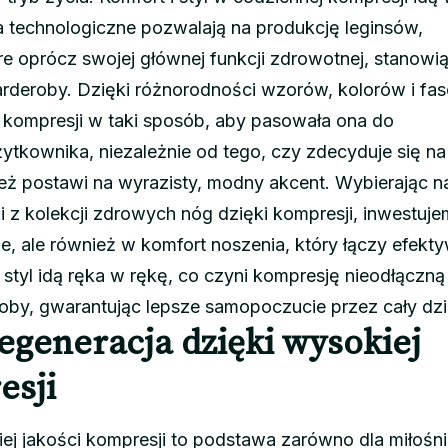
 technologiczne pozwalają na produkcję leginsów,
re oprócz swojej głównej funkcji zdrowotnej, stanowi
rderoby. Dzięki różnorodności wzorów, kolorów i fa
 kompresji w taki sposób, aby pasowała ona do
ytkownika, niezależnie od tego, czy zdecyduje się na
też postawi na wyrazisty, modny akcent. Wybierając n
z kolekcji zdrowych nóg dzięki kompresji, inwestuje
, ale również w komfort noszenia, który łączy efekt
 styl idą ręka w rękę, co czyni kompresję nieodłączną
oby, gwarantując lepsze samopoczucie przez cały dzi
egeneracja dzięki wysokiej
esji
ej jakości kompresji to podstawa zarówno dla miłośn