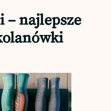
 – najlepsze
dkolanówki