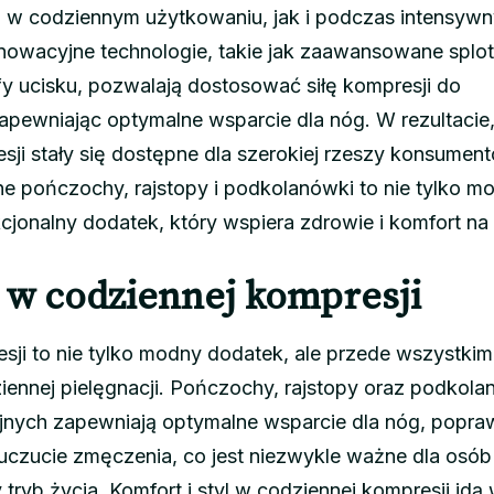
o w codziennym użytkowaniu, jak i podczas intensyw
nowacyjne technologie, takie jak zaawansowane splo
fy ucisku, pozwalają dostosować siłę kompresji do
apewniając optymalne wsparcie dla nóg. W rezultacie
sji stały się dostępne dla szerokiej rzeszy konsumen
 pończochy, rajstopy i podkolanówki to nie tylko m
cjonalny dodatek, który wspiera zdrowie i komfort na
l w codziennej kompresji
sji to nie tylko modny dodatek, ale przede wszystkim
iennej pielęgnacji. Pończochy, rajstopy oraz podkola
nych zapewniają optymalne wsparcie dla nóg, popraw
 uczucie zmęczenia, co jest niezwykle ważne dla osób
ryb życia. Komfort i styl w codziennej kompresji idą