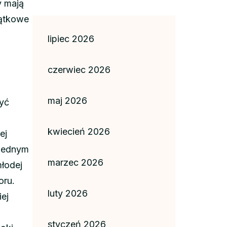
y mają
jątkowe
lipiec 2026
czerwiec 2026
maj 2026
yć
kwiecień 2026
ej
 Jednym
marzec 2026
młodej
oru.
luty 2026
iej
styczeń 2026