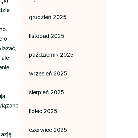
ęki
dzie
grudzień 2025
np.
listopad 2025
e o
wiązać,
październik 2025
 ale
nie.
wrzesień 2025
sierpień 2025
ują
wiązane
lipiec 2025
czerwiec 2025
kazję