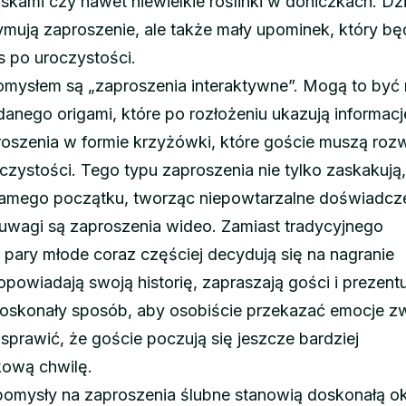
kami czy nawet niewielkie roślinki w doniczkach. Dzi
zymują zaproszenie, ale także mały upominek, który bę
as po uroczystości.
mysłem są „zaproszenia interaktywne”. Mogą to być 
danego origami, które po rozłożeniu ukazują informacj
aproszenia w formie krzyżówki, które goście muszą roz
zystości. Tego typu zaproszenia nie tylko zaskakują,
samego początku, tworząc niepowtarzalne doświadcze
uwagi są zaproszenia wideo. Zamiast tradycyjnego
pary młode coraz częściej decydują się na nagranie
opowiadają swoją historię, zapraszają gości i prezent
doskonały sposób, aby osobiście przekazać emocje z
prawić, że goście poczują się jeszcze bardziej
kową chwilę.
pomysły na zaproszenia ślubne stanowią doskonałą o