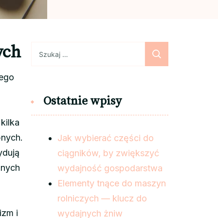
ych
Szukaj:
tego
Ostatnie wpisy
kilka
bnych.
Jak wybierać części do
ydują
ciągników, by zwiększyć
lnych
wydajność gospodarstwa
Elementy tnące do maszyn
rolniczych — klucz do
izm i
wydajnych żniw