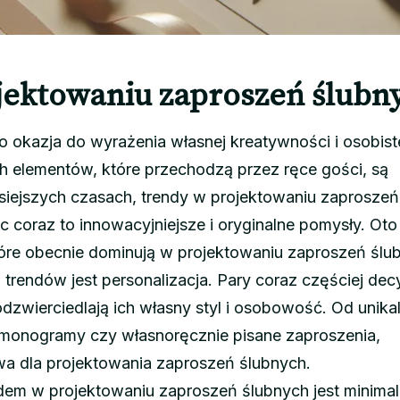
jektowaniu zaproszeń ślubn
o okazja do wyrażenia własnej kreatywności i osobis
h elementów, które przechodzą przez ręce gości, są
siejszych czasach, trendy w projektowaniu zaproszeń
c coraz to innowacyjniejsze i oryginalne pomysły. Oto 
óre obecnie dominują w projektowaniu zaproszeń ślu
trendów jest personalizacja. Pary coraz częściej dec
odzwierciedlają ich własny styl i osobowość. Od unika
monogramy czy własnoręcznie pisane zaproszenia,
owa dla projektowania zaproszeń ślubnych.
em w projektowaniu zaproszeń ślubnych jest minimal