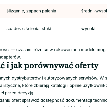
ślizganie, zapach palenia
średni-wyso
spadek ciśnienia, stuki
wysoki
lności — czasami różnice w rokowaniach modelu mog
adapterów.
ć i jak porównywać oferty
fanych dystrybutorów i autoryzowanych serwisów. W s
alistyczne, które zbierają katalogi i opinie użytkown
eł przed decyzją.
aniu ofert sprawdź dostępność dokumentacji technic