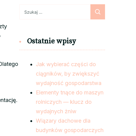
Szukaj:
zty
o
Ostatnie wpisy
Dlatego
Jak wybierać części do
ciągników, by zwiększyć
wydajność gospodarstwa
Elementy tnące do maszyn
ntację.
rolniczych — klucz do
wydajnych żniw
Wiązary dachowe dla
budynków gospodarczych