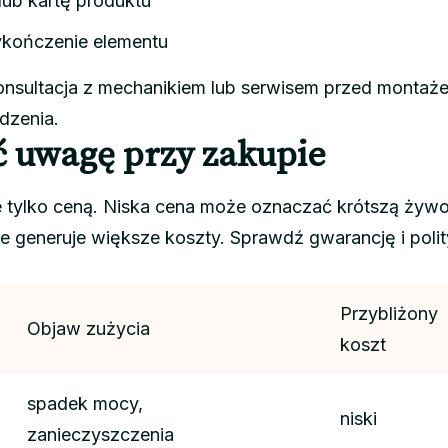
 lub kartę produktu
ykończenie elementu
nsultacja z mechanikiem lub serwisem przed montaż
dzenia.
ć uwagę przy zakupie
ie tylko ceną. Niska cena może oznaczać krótszą żyw
e generuje większe koszty. Sprawdź gwarancję i poli
Przybliżony
Objaw zużycia
koszt
spadek mocy,
niski
zanieczyszczenia