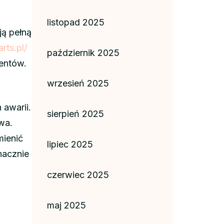
listopad 2025
ją pełną
rts.pl/
październik 2025
entów.
wrzesień 2025
 awarii.
sierpień 2025
wa.
mienić
lipiec 2025
nacznie
czerwiec 2025
maj 2025