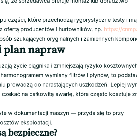
 się, że sprzedawca oferuje montaż lub doradztwo
 części, które przechodzą rygorystyczne testy i ma
 z ofertą producentów i hurtowników, np.
https://cnmpa
osób szukających oryginalnych i zamiennych kompon
i plan napraw
żają życie ciągnika i zmniejszają ryzyko kosztownych
z harmonogramem wymiany filtrów i płynów, to podsta
iu prowadzą do narastających uszkodzeń. Lepiej wy
ż czekać na całkowitą awarię, która często kosztuje z
yte w dokumentacji maszyn — przyda się to przy
kosztów eksploatacji.
są bezpieczne?