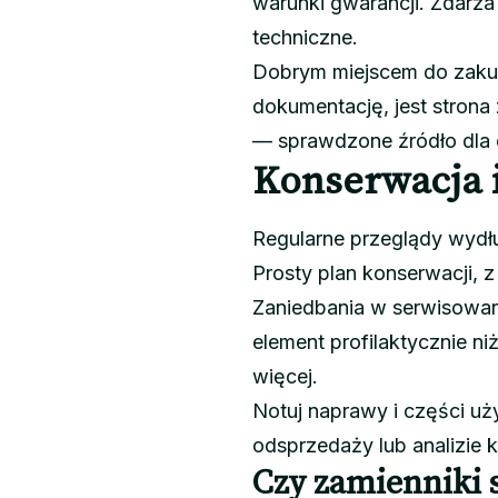
warunki gwarancji. Zdarza
techniczne.
Dobrym miejscem do zakupu
dokumentację, jest strona
— sprawdzone źródło dla 
Konserwacja 
Regularne przeglądy wydłu
Prosty plan konserwacji, 
Zaniedbania w serwisowan
element profilaktycznie ni
więcej.
Notuj naprawy i części uż
odsprzedaży lub analizie 
Czy zamienniki 