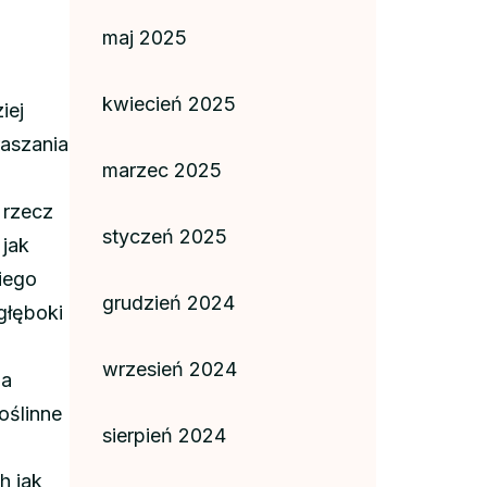
maj 2025
kwiecień 2025
iej
raszania
marzec 2025
 rzecz
styczeń 2025
 jak
iego
grudzień 2024
 głęboki
wrzesień 2024
na
oślinne
sierpień 2024
h jak