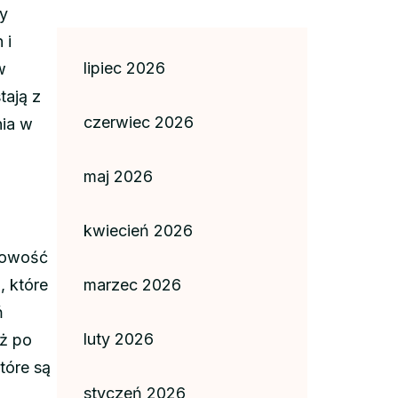
ny
 i
lipiec 2026
w
tają z
czerwiec 2026
nia w
maj 2026
kwiecień 2026
obowość
, które
marzec 2026
ń
luty 2026
aż po
tóre są
styczeń 2026