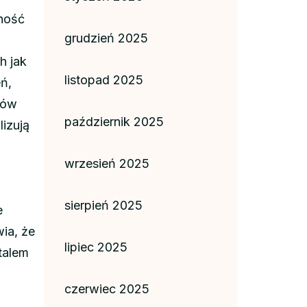
ność
grudzień 2025
h jak
listopad 2025
ń,
tów
październik 2025
lizują
wrzesień 2025
sierpień 2025
e
ia, że
lipiec 2025
talem
czerwiec 2025