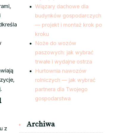
rami,
Wiązary dachowe dla
i
budynków gospodarczych
dkreśla
— projekt i montaż krok po
kroku
w
Noże do wozów
paszowych: jak wybrać
trwałe i wydajne ostrza
awiają
Hurtownia nawozów
zycje,
rolniczych — jak wybrać
.
partnera dla Twojego
u
gospodarstwa
Archiwa
u z