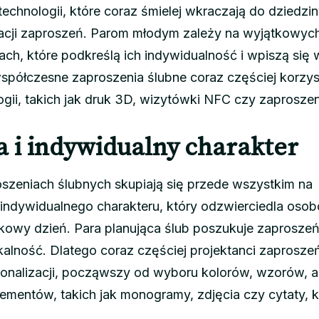
hnologii, które coraz śmielej wkraczają do dziedzi
zacji zaproszeń. Parom młodym zależy na wyjątkowych
ch, które podkreślą ich indywidualność i wpiszą się 
współczesne zaproszenia ślubne coraz częściej korzys
ii, takich jak druk 3D, wizytówki NFC czy zaprosze
a i indywidualny charakter
szeniach ślubnych skupiają się przede wszystkim na
im indywidualnego charakteru, który odzwierciedla os
tkowy dzień. Para planująca ślub poszukuje zaproszeń
nikalność. Dlatego coraz częściej projektanci zaprosze
sonalizacji, począwszy od wyboru kolorów, wzorów, 
ementów, takich jak monogramy, zdjęcia czy cytaty, k