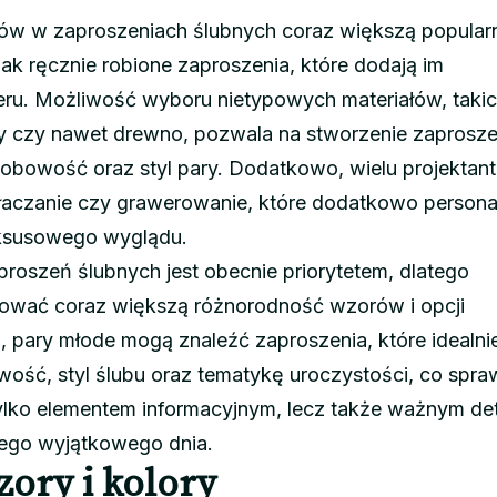
ów w zaproszeniach ślubnych coraz większą popular
jak ręcznie robione zaproszenia, które dodają im
eru. Możliwość wyboru nietypowych materiałów, takic
iny czy nawet drewno, pozwala na stworzenie zaprosze
sobowość oraz styl pary. Dodatkowo, wielu projektan
ytłaczanie czy grawerowanie, które dodatkowo persona
luksusowego wyglądu.
proszeń ślubnych jest obecnie priorytetem, dlatego
ferować coraz większą różnorodność wzorów i opcji
u, pary młode mogą znaleźć zaproszenia, które idealni
wość, styl ślubu oraz tematykę uroczystości, co spraw
 tylko elementem informacyjnym, lecz także ważnym de
tego wyjątkowego dnia.
zory i kolory