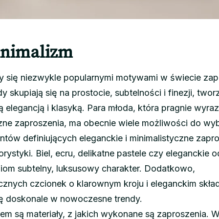
inimalizm
ały się niezwykle popularnymi motywami w świecie za
 skupiają się na prostocie, subtelności i finezji, twor
 elegancją i klasyką. Para młoda, która pragnie wyraz
zne zaproszenia, ma obecnie wiele możliwości do wy
ów definiujących eleganckie i minimalistyczne zapr
rystyki. Biel, ecru, delikatne pastele czy eleganckie o
niom subtelny, luksusowy charakter. Dodatkowo,
cznych czcionek o klarownym kroju i eleganckim skła
ię doskonale w nowoczesne trendy.
em są materiały, z jakich wykonane są zaproszenia. 