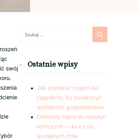
Szukaj:
proszeń
ząc
Ostatnie wpisy
ić swój
boru.
oszenia
Jak wybierać części do
dcienie
ciągników, by zwiększyć
wydajność gospodarstwa
dzie
Elementy tnące do maszyn
rolniczych — klucz do
Wybór
wydajnych żniw