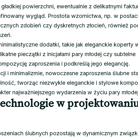
 gładkiej powierzchni, ewentualnie z delikatnymi faktu
finowany wygląd. Prostota wzornictwa, np. w postac
stycznych zdobień czy dyskretnych złocień, również po
szeń.
nimalistyczne dodatki, takie jak eleganckie koperty 
katne pieczątki z inicjałami pary młodej czy subtelne
kompozycję zaproszenia i podkreślą jego elegancję.
cji i minimalizmie, nowoczesne zaproszenia ślubne st
telność, tworząc niezwykle eleganckie i stylowe kompo
rakter najważniejszego wydarzenia w życiu pary młodej
echnologie w projektowani
oszeniach ślubnych pozostają w dynamicznym związk