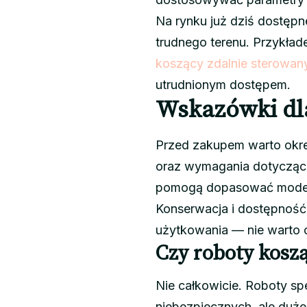
Na rynku już dziś dostępn
trudnego terenu. Przykła
koszący zdalnie sterowan
utrudnionym dostępem.
Wskazówki dl
Przed zakupem warto okreś
oraz wymagania dotyczące
pomogą dopasować model
Konserwacja i dostępność
użytkowania — nie warto 
Czy roboty koszą
Nie całkowicie. Roboty spe
niebezpiecznych, ale duż