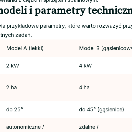
odeli i parametry technicz
wia przykładowe parametry, które warto rozważyć prz
tnych zadań.
Model A (lekki)
Model B (gąsienicow
2 kW
4 kW
2 ha
4 ha
do 25°
do 45° (gąsienice)
autonomiczne /
zdalne /