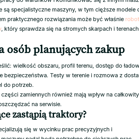
e są specjalistyczne maszyny, w tym cięższe modele 
dem praktycznego rozwiązania może być właśnie
robo
y
, który sprawdza się na stromych skarpach i terenach
a osób planujących zakup
lić: wielkość obszaru, profil terenu, dostęp do łado
 bezpieczeństwa. Testy w terenie i rozmowa z dost
 do potrzeb.
 części zamiennych również mają wpływ na całkowity
oszczędzać na serwisie.
ce zastąpią traktory?
cjalizują się w wycinku prac precyzyjnych i
e maszyny nadal będą potrzebne do cięższych prac