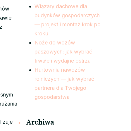
Wiązary dachowe dla
emów
budynków gospodarczych
tawie
— projekt i montaż krok po
z
kroku
Noże do wozów
paszowych: jak wybrać
trwałe i wydajne ostrza
Hurtownia nawozów
rolniczych — jak wybrać
partnera dla Twojego
esnym
gospodarstwa
rażania
Archiwa
izuje