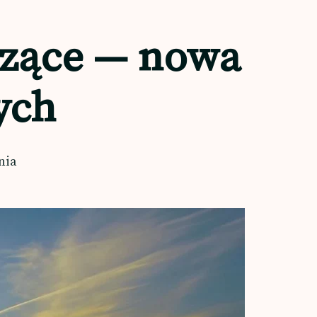
szące — nowa
ych
nia