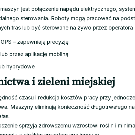
h maszyn jest połączenie napędu elektrycznego, syst
dalnego sterowania. Roboty mogą pracować na pods
ch tras lub być sterowane na żywo przez operatora 
i GPS – zapewniają precyzję
lub przez aplikację mobilną
 lub hybrydowe
nictwa i zieleni miejskiej
ędność czasu i redukcja kosztów pracy przy jednocz
wa. Maszyny eliminują konieczność długotrwałego na
ałas.
zenie sprzyja zdrowszemu wzrostowi roślin i minimal
wnaniu z ciężkim sprzętem spalinowym.