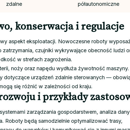
zdalne
półautonomiczne
o, konserwacja i regulacje
wy aspekt eksploatacji. Nowoczesne roboty wyposa
zatrzymania, czujniki wykrywające obecność ludzi o
ędkość w strefach zagrożenia.
terii, noży oraz napędu wydłuża żywotność maszyny.
isy dotyczące urządzeń zdalnie sterowanych — obowi
mogą się różnić w zależności od kraju.
rozwoju i przykłady zastoso
z systemami zarządzania gospodarstwem, analiza dany
a. Roboty będą samodzielnie optymalizować trasy,
pracy do warunków i komunikować się z innymi masz