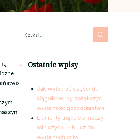
Szukaj:
oną
Ostatnie wpisy
iczne i
zeństwo
Jak wybierać części do
ciągników, by zwiększyć
 czym
wydajność gospodarstwa
 maszyn
Elementy tnące do maszyn
rolniczych — klucz do
wydajnych żniw