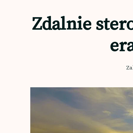
Zdalnie ste
er
Za