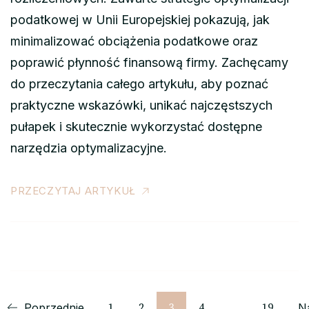
podatkowej w Unii Europejskiej pokazują, jak
minimalizować obciążenia podatkowe oraz
poprawić płynność finansową firmy. Zachęcamy
do przeczytania całego artykułu, aby poznać
praktyczne wskazówki, unikać najczęstszych
pułapek i skutecznie wykorzystać dostępne
narzędzia optymalizacyjne.
PRZECZYTAJ ARTYKUŁ
Stronicowanie
Strona
Strona
Strona
Strona
Strona
Poprzednie
1
2
3
4
…
19
N